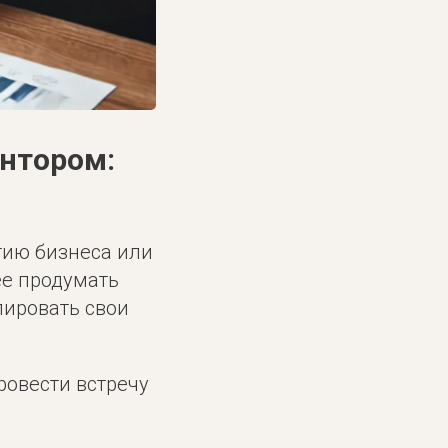
ентором:
тию бизнеса или
ее продумать
лировать свои
ровести встречу