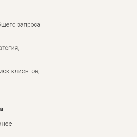
бщего запроса
атегия,
иск клиентов,
ва
анее