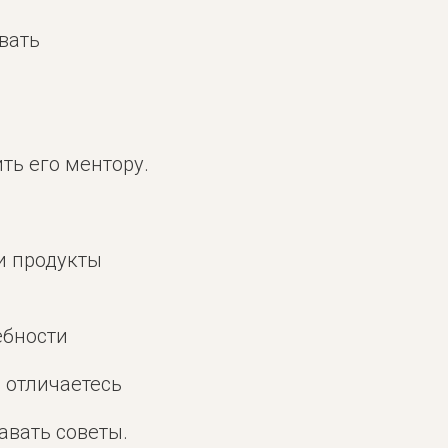
вать
ть его ментору.
ли продукты
ебности
 отличаетесь
авать советы.