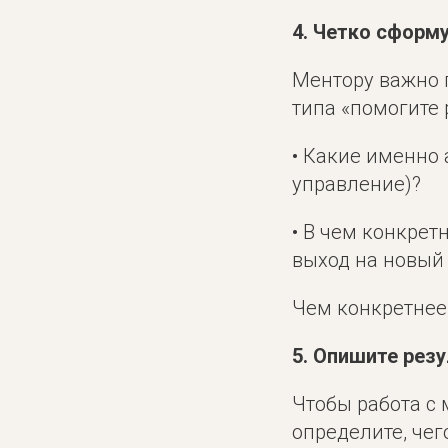
4. Четко сформ
Ментору важно 
типа «помогите 
• Какие именно 
управление)?
• В чем конкрет
выход на новый
Чем конкретнее 
5. Опишите рез
Чтобы работа с
определите, чег