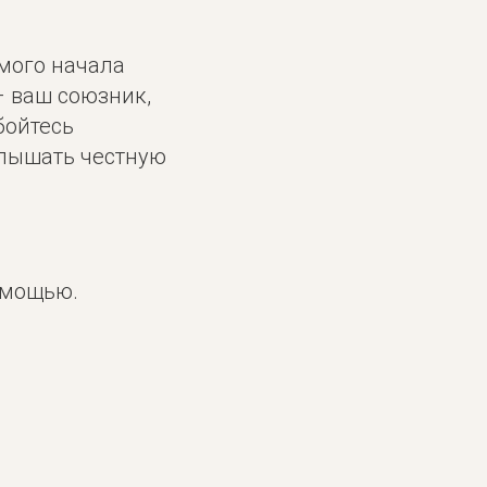
амого начала
– ваш союзник,
бойтесь
слышать честную
омощью.