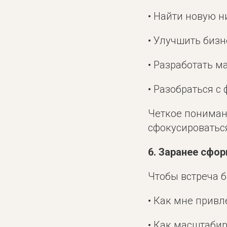
• Найти новую н
• Улучшить биз
• Разработать м
• Разобраться 
Четкое пониман
сфокусироватьс
6. Заранее сфо
Чтобы встреча б
• Как мне привл
• Как масштаби