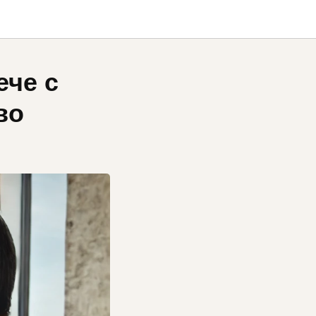
ече с
во